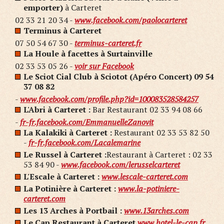
emporter)
à Carteret
02 33 21 20 34 -
www.facebook.com/paolocarteret
Terminus à Carteret
07 50 54 67 30 -
terminus-carteret.fr
La Houle à facettes à Surtainville
02 33 53 05 26 -
voir sur Facebook
Le Sciot Cial Club à Sciotot (Apéro Concert) 09 54
37 08 82
-
www.facebook.com/profile.php?id=100083528584257
L'Abri à Carteret :
Bar Restaurant 02 33 94 08 66
-
fr-fr.facebook.com/EmmanuelleZanovit
La Kalakiki à Carteret :
Restaurant 02 33 53 82 50
-
fr-fr.facebook.com/Lacalemarine
Le Russel à Carteret :
Restaurant à Carteret : 02 33
53 84 90 -
www.facebook.com/lerusselcarteret
L'Escale à Carteret :
www.lescale-carteret.com
La Potinière à Carteret :
www.la-potiniere-
carteret.com
Les 13 Arches à Portbail :
www.13arches.com
Le Cap Restaurant à Carteret
www.hotel-le-cap.fr