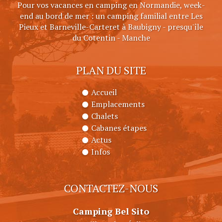
Pour vos vacances en camping en Normandie, week-
end au bord de mer : un camping familial entre Les
Pieux et Barneville-Carteret à Baubigny - presqu'île
du Cotentin - Manche
PLAN DU SITE
Accueil
Emplacements
Chalets
Cabanes étapes
Actus
Infos
CONTACTEZ-NOUS
Camping Bel Sito